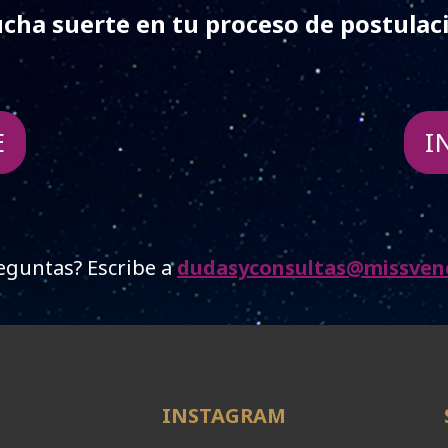
cha suerte en tu proceso de postulac
E
I
eguntas? Escribe a
dudasyconsultas@missven
INSTAGRAM